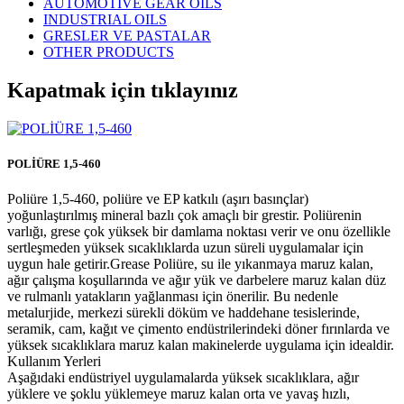
AUTOMOTIVE GEAR OILS
INDUSTRIAL OILS
GRESLER VE PASTALAR
OTHER PRODUCTS
Kapatmak için tıklayınız
POLİÜRE 1,5-460
Poliüre 1,5-460, poliüre ve EP katkılı (aşırı basınçlar)
yoğunlaştırılmış mineral bazlı çok amaçlı bir grestir. Poliürenin
varlığı, grese çok yüksek bir damlama noktası verir ve onu özellikle
sertleşmeden yüksek sıcaklıklarda uzun süreli uygulamalar için
uygun hale getirir.Grease Poliüre, su ile yıkanmaya maruz kalan,
ağır çalışma koşullarında ve ağır yük ve darbelere maruz kalan düz
ve rulmanlı yatakların yağlanması için önerilir. Bu nedenle
metalurjide, merkezi sürekli döküm ve haddehane tesislerinde,
seramik, cam, kağıt ve çimento endüstrilerindeki döner fırınlarda ve
yüksek sıcaklıklara maruz kalan makinelerde uygulama için idealdir.
Kullanım Yerleri
Aşağıdaki endüstriyel uygulamalarda yüksek sıcaklıklara, ağır
yüklere ve şoklu yüklemeye maruz kalan orta ve yavaş hızlı,