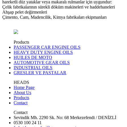
hareketli düz yataklar veya makaralı rulmanlar için uygundur:
Çelik fabrikalarının sürekli döküm makineleri ve haddehaneleri
Ahşap pelet değirmenleri
Çimento, Cam, Madencilik, Kimya fabrikaları ekipmanları
Products
PASSENGER CAR ENGINE OILS
HEAVY DUTY ENGINE OILS
HUILES DE MOTO
AUTOMOTIVE GEAR OILS
INDUSTRIAL OILS
GRESLER VE PASTALAR
HEADS
Home Page
About Us
Products
Contact
Contact
Sevindik Mh. 2290 Sk. No: 68 Merkezefendi / DENİZLİ
0530 100 24 11