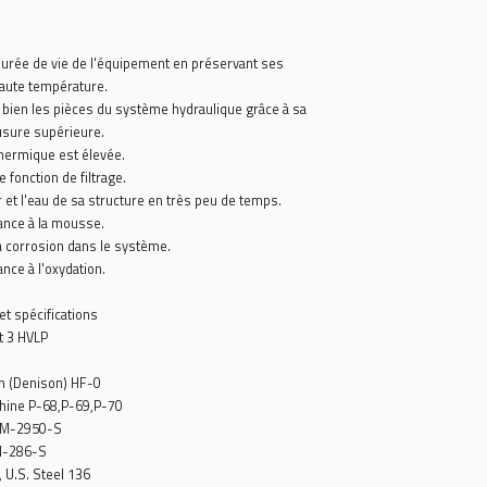
d'injection de plastique, le transport et de nombreuses autres
applications industrielles.
AVANTAGES
• Prolonge la durée de vie de l'équipement en préservant ses
propriétés à haute température.
• Protège très bien les pièces du système hydraulique grâce à sa
fonction anti-usure supérieure.
• Sa stabilité thermique est élevée.
• Il a une bonne fonction de filtrage.
• Il élimine l'air et l'eau de sa structure en très peu de temps.
• Haute résistance à la mousse.
• Il empêche la corrosion dans le système.
• Haute résistance à l'oxydation.
Approbations et spécifications
DIN 51524 Part 3 HVLP
ISO 11158 HV
Parker Hannifin (Denison) HF-0