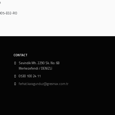
Cincinnati Machine P-68,P-69,P-70
Eaton Vickers M-2950-S
Eaton Vickers I-286-S
U.S. Steel 127, U.S. Steel 136
Bosch Rexroth
JCMAS HK
ANSI/AGMA 9005-E02-RO
SAE MS1004
GM LS-2
CONTACT
Sevindik Mh. 2290 Sk. No: 68
Merkezefendi / DENİZLİ
0530 100 24 11