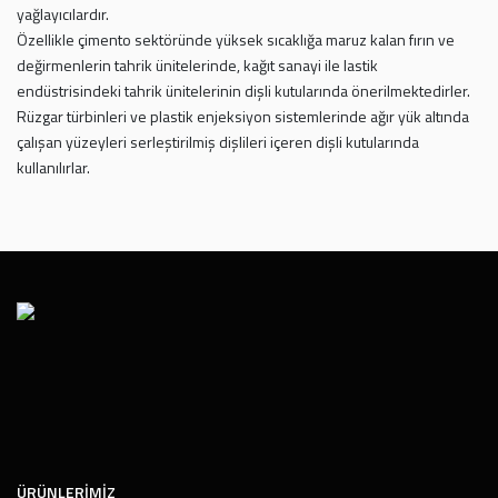
yağlayıcılardır.
Özellikle çimento sektöründe yüksek sıcaklığa maruz kalan fırın ve
değirmenlerin tahrik ünitelerinde, kağıt sanayi ile lastik
endüstrisindeki tahrik ünitelerinin dişli kutularında önerilmektedirler.
Rüzgar türbinleri ve plastik enjeksiyon sistemlerinde ağır yük altında
çalışan yüzeyleri serleştirilmiş dişlileri içeren dişli kutularında
kullanılırlar.
ÜRÜNLERIMIZ