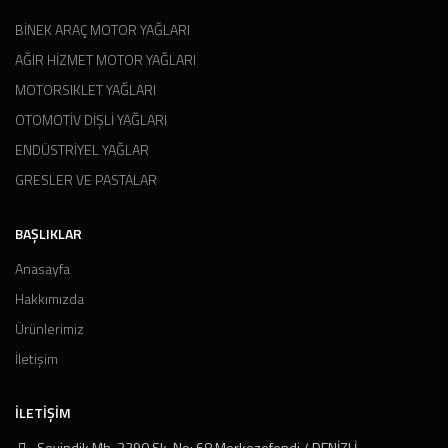
BİNEK ARAÇ MOTOR YAĞLARI
AĞIR HİZMET MOTOR YAĞLARI
MOTORSIKLET YAĞLARI
OTOMOTİV DİŞLİ YAĞLARI
ENDÜSTRİYEL YAĞLAR
GRESLER VE PASTALAR
BAŞLIKLAR
Anasayfa
Hakkımızda
Ürünlerimiz
İletişim
İLETIŞIM
Sevindik Mh. 2290 Sk. No: 68 Merkezefendi / DENİZLİ