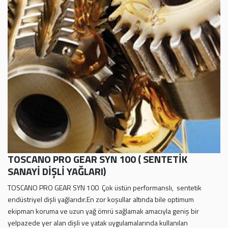
TOSCANO PRO GEAR SYN 100 ( SENTETİK
SANAYİ DİŞLİ YAĞLARI)
TOSCANO PRO GEAR SYN 100 Çok üstün performanslı, sentetik
endüstriyel dişli yağlarıdır.En zor koşullar altında bile optimum
ekipman koruma ve uzun yağ ömrü sağlamak amacıyla geniş bir
yelpazede yer alan dişli ve yatak uygulamalarında kullanılan