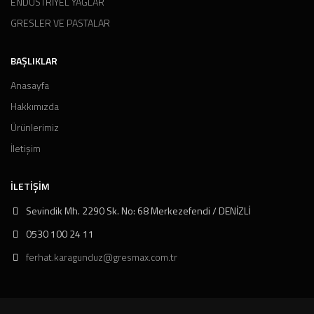
ENDÜSTRİYEL YAĞLAR
GRESLER VE PASTALAR
BAŞLIKLAR
Anasayfa
Hakkımızda
Ürünlerimiz
İletişim
İLETIŞIM
Sevindik Mh. 2290 Sk. No: 68 Merkezefendi / DENİZLİ
0530 100 24 11
ferhat.karagunduz@gresmax.com.tr