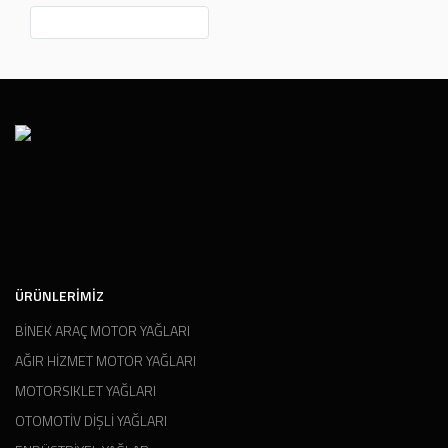
ÜRÜNLERIMIZ
BİNEK ARAÇ MOTOR YAĞLARI
AĞIR HİZMET MOTOR YAĞLARI
MOTORSIKLET YAĞLARI
OTOMOTİV DİŞLİ YAĞLARI