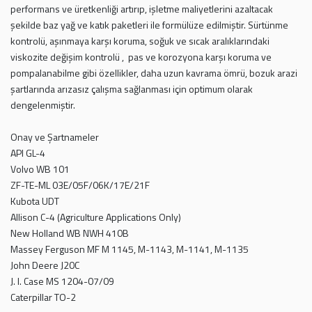
performans ve üretkenliği artırıp, işletme maliyetlerini azaltacak
şekilde baz yağ ve katık paketleri ile formülüze edilmiştir. Sürtünme
kontrolü, aşınmaya karşı koruma, soğuk ve sıcak aralıklarındaki
viskozite değişim kontrolü , pas ve korozyona karşı koruma ve
pompalanabilme gibi özellikler, daha uzun kavrama ömrü, bozuk arazi
şartlarında arızasız çalışma sağlanması için optimum olarak
dengelenmiştir.
Onay ve Şartnameler
API GL-4
Volvo WB 101
ZF-TE-ML 03E/05F/06K/17E/21F
Kubota UDT
Allison C-4 (Agriculture Applications Only)
New Holland WB NWH 410B
Massey Ferguson MF M 1145, M-1143, M-1141, M-1135
John Deere J20C
J. I. Case MS 1204-07/09
Caterpillar TO-2